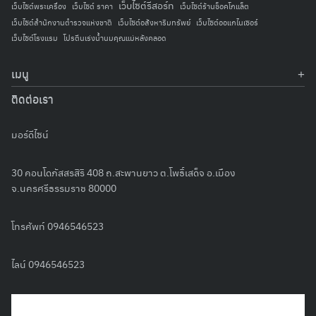
เว็บไซต์รีสอร์ท
เว็บไซต์พระเครื่อง
เว็บไซต์ ราคา
เว็บไซต์ร้านช็อคโกแล็ต
เว็บไซต์สำนักงานตำรวจแห่งชาติ
เว็บไซต์อสังหาริมทรัพย์
เว็บไซต์ออแกไนเซอร์
เว็บไซต์โรงแรม
โปรตีนเร่งน้ำนมคุณแม่หลังคลอด
เมนู
Home
ติดต่อเรา
เกี่ยวกับเรา
บริการ
Search
มอร์ดีไซน์
ทำเว็บไซต์
for:
รับถ่ายภาพ
รับทำสติ๊กเกอร์ไลน์
30 คอนโดภัสสรสิริ 408 ถ.สะพานยาว ต.โพธิ์เสด็จ อ.เมือง
ให้เช่าพื้นที่ฝากข้อมูล
จ.นครศรีธรรมราช 80000
ทำเว็บไซต์หาเสียง
ทำเว็บไซต์โรงเรียน
โทรศัพท์ 0946546523
ระบบลงทะเบียนออนไลน์
ทำเว็บไซต์ขายสินค้า
เว็บไซต์หน้าเดียว | Salepage
ไลน์ 0946546523
ผลงาน