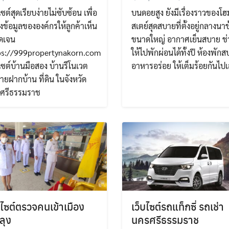
ไซต์สุดเรียบง่ายไม่ซับซ้อน เพื่อ
บนดอยสูง ยังมีเรื่องราวของโฮ
ข้อมูลขององค์กรให้ลูกค้าเห็น
สเตย์สุดสบายที่ตั้งอยู่กลางนาข
ัดเจน
ขนาดใหญ่ อากาศเย็นสบาย ช่
ps://999propertynakorn.com
ให้ไปพักผ่อนได้ทั้งปี ห้องพัก
ไซต์บ้านมือสอง บ้านรีโนเวต
อาหารอร่อย ให้เต็มร้อยกันไป
ายฝากบ้าน ที่ดิน ในจังหวัด
ศรีธรรมราช
บไซต์ตรวจคนเข้าเมือง
เว็บไซต์รถแท็กซี่ รถเช่า
ลุง
นครศรีธรรมราช