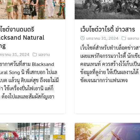
บไซต์งานดนตรี
เว็บไซต์วาไรตี้ ข่าวสาร
acksand Natural
มกราคม 31, 2024
ผลงาน
ng
เว็บไซต์สำหรับทำบล็อคข่าวส
กราคม 31, 2024
ผลงาน
เผยแพร่กิจกรรมวาไรตี้ นักเขี
ยากาศวันที่สาม Blacksand
คอนเทนท์ ควรสร้างไว้เก็บเป็
ural Song นิ พี่เสกบอก ไปแล
ข้อมูลที่ดูง่าย ให้เป็นผลงานได้
ทิเบต แล้วนุ ดิบแต่สุข ถึงจะไม่มี
ชัดเจนมากกว่าแฟนเพจ
า ใช้เครื่องปั่นไฟเอานิ แต่ก็
ี ต้องไปแลและสัมผัสกัญเอา