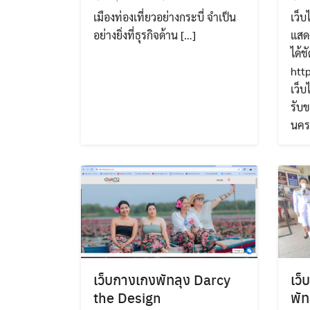
เมืองท่องเที่ยวอย่างกระบี่ จำเป็น
เว็บ
อย่างยิ่งที่ธุรกิจด้าน […]
แสดง
ได้ช
htt
เว็บ
รับข
นคร
เว็บกางเกงพัทลุง Darcy
เว็
the Design
พัท