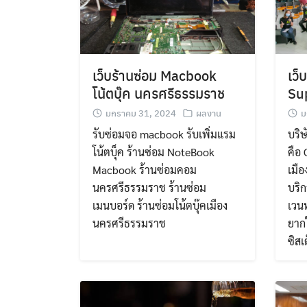
เว็บร้านซ่อม Macbook
เว็
โน้ตบุ๊ค นครศรีธรรมราช
Su
มกราคม 31, 2024
ผลงาน
ม
รับซ่อมจอ macbook รับเพิ่มแรม
บริษ
โน้ตบุ็ค ร้านซ่อม NoteBook
คือ 
Macbook ร้านซ่อมคอม
เมือ
นครศรีธรรมราช ร้านซ่อม
บริก
เมนบอร์ด ร้านซ่อมโน้ตบุ๊คเมือง
เวน
นครศรีธรรมราช
ยากใ
ซิสเ