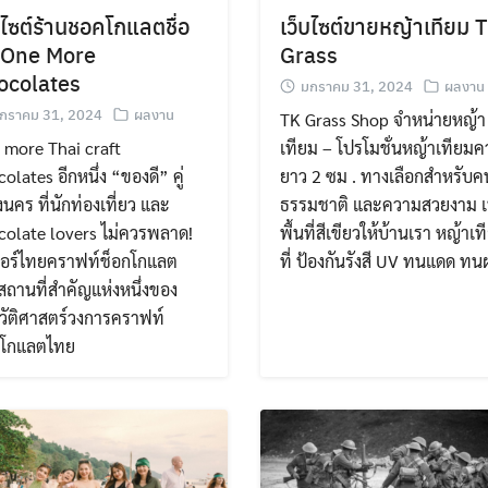
Search
บไซต์ร้านชอคโกแลตชื่อ
เว็บไซต์ขายหญ้าเทียม 
for:
ง One More
Grass
ocolates
มกราคม 31, 2024
ผลงาน
กราคม 31, 2024
ผลงาน
TK Grass Shop จำหน่ายหญ้า
 more Thai craft
เทียม – โปรโมชั่นหญ้าเทียม
olates อีกหนึ่ง “ของดี” คู่
ยาว 2 ซม . ทางเลือกสำหรับค
งนคร ที่นักท่องเที่ยว และ
ธรรมชาติ และความสวยงาม เพ
colate lovers ไม่ควรพลาด!
พื้นที่สีเขียวให้บ้านเรา หญ้าเท
มอร์ไทยคราฟท์ช็อกโกแลต
ที่ ป้องกันรังสี UV ทนแดด ท
สถานที่สำคัญแห่งหนึ่งของ
วัติศาสตร์วงการคราฟท์
กโกแลตไทย