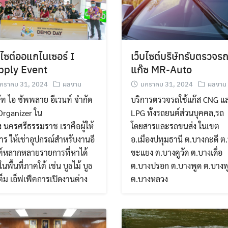
บไซต์ออแกไนเซอร์ I
เว็บไซต์บริษัทรับตรวจรถ
pply Event
แก๊ซ MR-Auto
กราคม 31, 2024
ผลงาน
มกราคม 31, 2024
ผลงาน
ัท ไอ ซัพพลาย อีเวนท์ จำกัด
บริการตรวจรถใช้แก๊ส CNG แ
Organizer ใน
LPG ทั้งรถยนต์ส่วนบุคคล,รถ
ง นครศรีธรรมราช เราคือผู้ให้
โดยสารและรถขนส่ง ในเขต
าร ให้เช่าอุปกรณ์สำหรับงานอี
อ.เมืองปทุมธานี ต.บางกะดี ต
ท์หลากหลายรายการที่หาได้
ขะแยง ต.บางคูวัด ต.บางเดื่อ
นพื้นที่ภาคใต้ เช่น บูธไม้ บูธ
ต.บางปรอก ต.บางพูด ต.บางพ
ต็ม เอ็ฟเฟ็คการเปิดงานต่าง
ต.บางหลวง