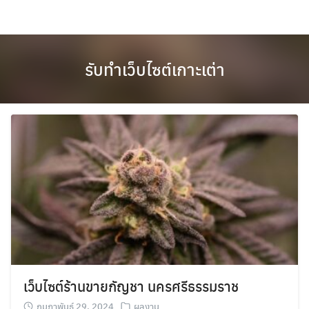
Skip
to
content
รับทำเว็บไซต์เกาะเต่า
เว็บไซต์ร้านขายกัญชา นครศรีธรรมราช
กุมภาพันธ์ 29, 2024
ผลงาน