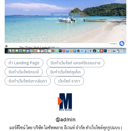
ทำ Landing Page
รับทำเว็บไซต์ นครศรีธรรมราช
รับทำเว็บไซต์กระบี่
รับทำเว็บไซต์ภูเก็ต
รับทำเว็บไซต์เกาะลันตา
เว็บไซต์ ราคา
@admin
มอร์ดีไซน์ โดย บริษัท ไอซัพพลาย อีเวนท์ จำกัด ทำเว็บไซต์ทุกรูปแบบ |