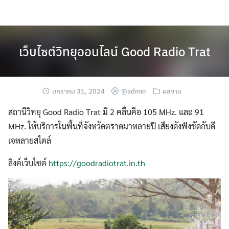
Skip
to
content
เว็บไซต์วิทยุออนไลน์ Good Radio Trat
มกราคม 31, 2024
@admin
ผลงาน
สถานีวิทยุ Good Radio Trat มี 2 คลื่นคือ 105 MHz. และ 91
MHz. ให้บริการในพื้นที่จังหวัดตราดมาหลายปี เสียงดังฟังชัดกับดี
เจหลายสไตล์
ลิงค์เว็บไซต์
https://goodradiotrat.in.th