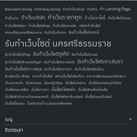
ทำ Landing Page
Blacksand ranong
kohchang ranong
จ้างทำเว็บพัทลุง
ดีเจช้าง
ทำเว็บราคาถูก
ทำเว็บบริษัท
ทำเว็บวาไรตี้
ทำเว็บข่าว
ทำเว็บไซต์ตำรวจ
ทำเว็บไซต์พังงา
ทำเว็บไซต์พัทลุง
ทำเว็บไซต์เขาหลัก
บริษัททำเว็บไซต์
รับทำเว็บไซต์กระบี่
พระเครื่องนครศรีธรรมราช
รับทำเว็บตำรวจ
รับทำเว็บไซต์ นครศรีธรรมราช
รับทำเว็บไซต์ภูเก็ต
รับทำเว็บไซต์พัทลุง
รับทำเว็บไซต์ระนอง
รับทำเว็บไซต์เกาะลันตา
รับทำเว็บไซต์ร้านขายกัญชา
รับทำเว็บไซต์เกาะพะงัน
รับทำเว็บไซต์เกาะสมุย
รับทำเว็บไซต์เกาะเต่า
รับทำเว็บไซต์เชียงใหม่
รับเขียนเว็บ พัทลุง
ราคาทำเว็บไซต์
สร้างเว็บไซต์เชียงใหม่
อาหารเสริมคุณแม่หลังคลอ ด
เว็บรถกระเช้า
เว็บรถเครน
เว็บหญ้าเทียม
เว็บไซต์ขายบ้าน
เว็บไซต์ตรวจคนเข้าเมือง
เว็บไซต์รีสอร์ท
เว็บไซต์พระเครื่อง
เว็บไซต์ ราคา
เว็บไซต์ร้านช็อคโกแล็ต
Search
เว็บไซต์สำนักงานตำรวจแห่งชาติ
เว็บไซต์อสังหาริมทรัพย์
เว็บไซต์ออแกไนเซอร์
for:
เว็บไซต์โรงแรม
โปรตีนเร่งน้ำนมคุณแม่หลังคลอด
เมนู
Home
ติดต่อเรา
เกี่ยวกับเรา