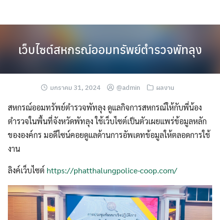
Skip
to
content
เว็บไซต์สหกรณ์ออมทรัพย์ตำรวจพัทลุง
มกราคม 31, 2024
@admin
ผลงาน
สหกรณ์ออมทรัพย์ตำรวจพัทลุง ดูแลกิจการสหกรณ์ให้กับพี่น้อง
ตำรวจในพื้นที่จังหวัดพัทลุง ใช้เว็บไซต์เป็นตัวเผยแพร่ข้อมูลหลัก
ขององค์กร มอดีไซน์คอยดูแลด้านการอัพเดทข้อมูลให้ตลอดการใช้
งาน
ลิงค์เว็บไซต์
https://phatthalungpolice-coop.com/