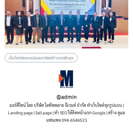
เว็บไซต์สหกรณ์ออมทรัพย์ตำรวจพัทลุง
@admin
มอร์ดีไซน์ โดย บริษัท ไอซัพพลาย อีเวนท์ จำกัด ทำเว็บไซต์ทุกรูปแบบ |
Landing page | Sall page | ทำ SEO ให้ติดหน้าแรก Google | สร้าง-ดูแล
แฟนเพจ 094-6546523